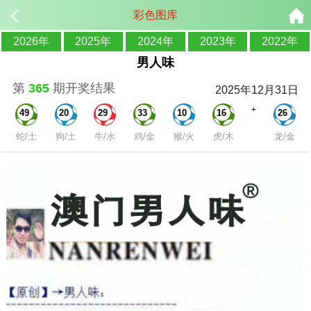
彩色图库
2026年
2025年
2024年
2023年
2022年
男人味
第
365
期开奖结果
2025年12月31日
+
49
20
29
33
10
16
26
蛇/土
狗/土
牛/水
鸡/金
猴/火
虎/木
龙/金