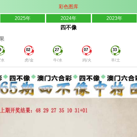
彩色图库
2025年
2024年
2023年
四不像
果
9
02
27
07
33
/水
虎/金
牛/水
鸡/火
羊/土