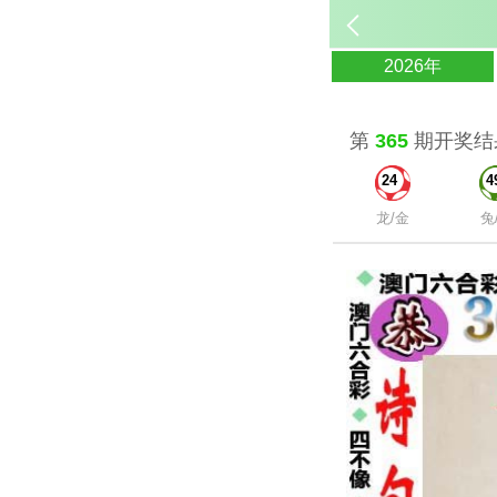
2026年
第
365
期开奖结
24
4
龙/金
兔