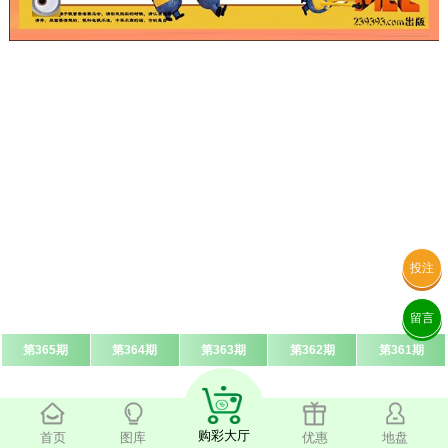
投注
留言
第365期
第364期
第363期
第362期
第361期
购彩大厅
首页
图库
优惠
地盘