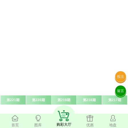
投注
留言
第221期
第220期
第219期
第218期
第217期
购彩大厅
首页
图库
优惠
地盘