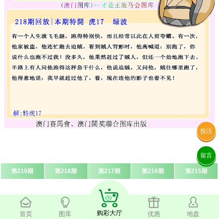
投注
留言
第219期
第218期
第217期
第216期
第215期
购彩大厅
首页
图库
优惠
地盘